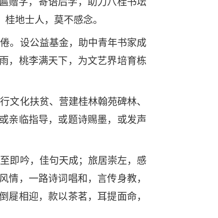
题匾赠字，寄语后学，助力八桂书坛
，桂地士人，莫不感念。
不倦。设公益基金，助中青年书家成
雨，桃李满天下，为文艺界培育栋
推行文化扶贫、营建桂林翰苑碑林、
或亲临指导，或题诗赐墨，或发声
兴至即吟，佳句天成；旅居崇左，感
风情，一路诗词唱和，言传身教，
倒屣相迎，款以茶茗，耳提面命，