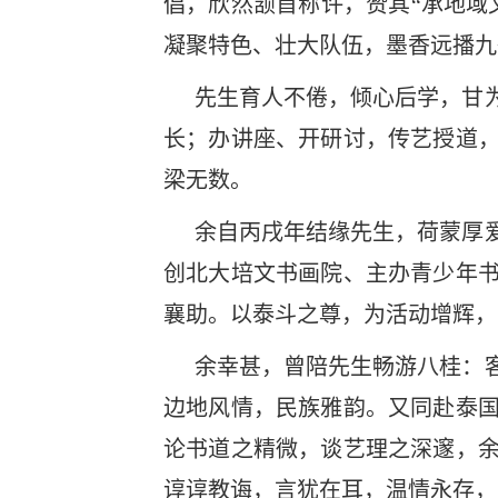
倡，欣然颔首称许，赞其“承地域
凝聚特色、壮大队伍，墨香远播九
先生育人不倦，倾心后学，甘
长；办讲座、开研讨，传艺授道
梁无数。
余自丙戌年结缘先生，荷蒙厚
创北大培文书画院、主办青少年
襄助。以泰斗之尊，为活动增辉
余幸甚，曾陪先生畅游八桂：
边地风情，民族雅韵。又同赴泰
论书道之精微，谈艺理之深邃，
谆谆教诲，言犹在耳，温情永存，