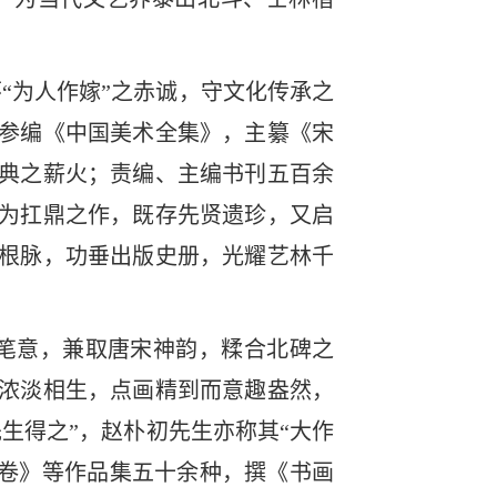
“为人作嫁”之赤诚，守文化传承之
参编《中国美术全集》，主纂《宋
典之薪火；责编、主编书刊五百余
为扛鼎之作，既存先贤遗珍，又启
根脉，功垂出版史册，光耀艺林千
笔意，兼取唐宋神韵，糅合北碑之
浓淡相生，点画精到而意趣盎然，
生得之”，赵朴初先生亦称其“大作
鹏卷》等作品集五十余种，撰《书画