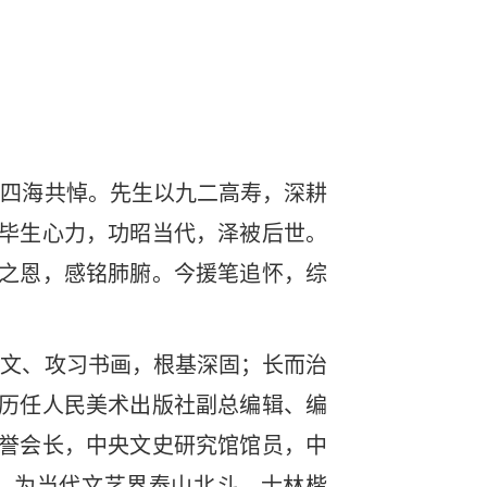
，四海共悼。先生以九二高寿，深耕
毕生心力，功昭当代，泽被后世。
之恩，感铭肺腑。今援笔追怀，综
诗文、攻习书画，根基深固；长而治
历任人民美术出版社副总编辑、编
誉会长，中央文史研究馆馆员，中
，为当代文艺界泰山北斗、士林楷