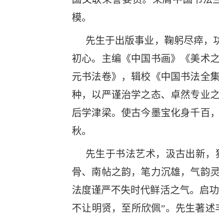
模。
先生于出版事业，鞠躬尽瘁，
初心。主编《中国书画》《美术
元书法卷》，辑校《中国书法全
种，以严谨治学之态、卓然专业
后学津梁。使古今墨宝化身千百
秋。
先生于书法艺术，汲古出新，
骨、南帖之韵，笔力沉雄，气韵
法度谨严不失时代鲜活之气。启功
不让明贤，至所欣佩”。先生著述