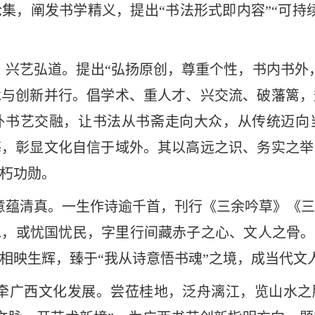
集，阐发书学精义，提出“书法形式即内容”“可持
，兴艺弘道。提出“弘扬原创，尊重个性，书内书外
承与创新并行。倡学术、重人才、兴交流、破藩篱，
外书艺交融，让书法从书斋走向大众，从传统迈向
海，彰显文化自信于域外。其以高远之识、务实之举
不朽功勋。
意蕴清真。一生作诗逾千首，刊行《三余吟草》《
，或忧国忧民，字里行间藏赤子之心、文人之骨。
相映生辉，臻于“我从诗意悟书魂”之境，成当代文
牵广西文化发展。尝莅桂地，泛舟漓江，览山水之