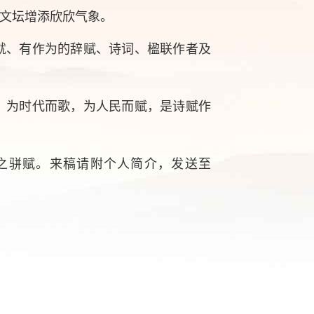
文坛增添欣欣气象。
就、有作为的辞赋、诗词、楹联作者及
。为时代而歌，为人民而赋，是诗赋作
。
之骈赋。来稿请附个人简介，发送至