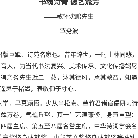
书魂诗骨 德艺流芳
——敬怀沈鹏先生
覃务波
出版巨擘、诗苑名家也。昔年辞世，一时士林同悲
于育人，为当代书法复兴、美术传承、文化传播竭尽
，得亲炙先生近二十载，沐其德风，承其教益，知遇
寄遥思于楮墨，表敬仰于寸心。
家学，早慧颖悟。少从章松庵、曹竹君诸宿儒研习
胸藏万卷，气蕴丘壑。其一生艺道兼修，身兼重望：
第四届主席、第五至八届名誉主席，中华诗词学会名
兰亭奖终身成就奖、中华艺文奖终身成就奖等殊勋