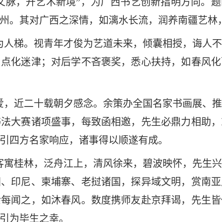
文脉，开艺术新境”，为广西书艺创新指明方向。
州。其对广西之深情，如漓水长流，润养南疆艺林
为人梯。视青年才俊为艺道未来，倾囊相授，诲人
，点化迷津；对后学不吝褒奖，悉心扶持，如春风化
爱，近二十载朝夕感念。余策办全国名家书画展、
书法大赛诸项盛事，每致函相邀，先生必鼎力相助，
，引四方名家响应，诸事得以顺遂有成。
客寓桂林，泛舟江上，清风徐来，碧波映怀，先生
国、印尼、柬埔寨、老挝诸国，探异域文明，赏南亚
余每闻之，如沐春风。数度携师友赴京拜谒，先生皆
引为毕生之幸。