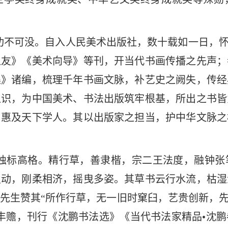
功不可没。自入人民美术出版社，数十载如一日，怀
之友》《美术向导》等刊，开当代书画传播之先声；
集》诸编，梳理千年书画文脉，补艺史之阙失，传经
之识，为中国美术、书法出版筑牢根基，所出之书皆
，惠及天下学人。其以出版家之担当，护中华文脉之
独标高格。精行草，善隶楷，宗二王法度，融钟张
灵动，刚柔相济，摇曳多姿。其草书云行水流，枯湿
先生赞其“所作行草，无一旧时窠臼，艺贵创新，先
丰赡，刊行《沈鹏书法选》《当代书法家精品•沈