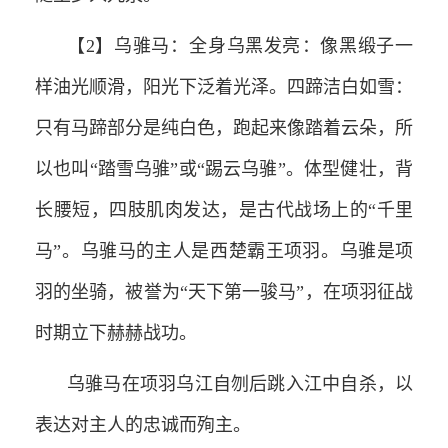
【2】乌骓马：‌全身乌黑发亮‌：像黑缎子一
样油光顺滑，阳光下泛着光泽。‌‌‌四蹄洁白如雪‌：
只有马蹄部分是纯白色，跑起来像踏着云朵，所
以也叫“踏雪乌骓”或“踢云乌骓”。‌‌‌体型健壮‌，背
长腰短，四肢肌肉发达，是古代战场上的“千里
马”。‌‌乌骓马的主人是‌西楚霸王项羽‌。乌骓是项
羽的坐骑，被誉为“天下第一骏马”，在项羽征战
时期立下赫赫战功。‌
乌骓马在项羽乌江自刎后跳入江中自杀，以
表达对主人的忠诚而殉主。