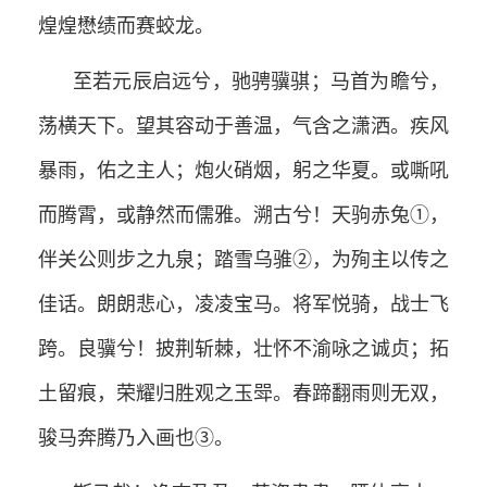
煌煌懋绩而赛蛟龙。
至若元辰启远兮，驰骋骥骐；马首为瞻兮，
荡横天下。望其容动于善温，气含之潇洒。疾风
暴雨，佑之主人；炮火硝烟，躬之华夏。或嘶吼
而腾霄，或静然而儒雅。溯古兮！天驹赤兔①，
伴关公则步之九泉；踏雪乌骓②，为殉主以传之
佳话。朗朗悲心，凌凌宝马。将军悦骑，战士飞
跨。良骥兮！披荆斩棘，壮怀不渝咏之诚贞；拓
土留痕，荣耀归胜观之玉斝。春蹄翻雨则无双，
骏马奔腾乃入画也③。