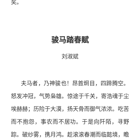
奖。
骏马踏春赋
刘淑斌
夫马者，乃神骏也！昂首炯目，四蹄腾空。
怒发冲冠，气势枭雄。惊途于千关，寄浩魂于尘
埃赫赫；历险于大漠，扬天骨而御气浓浓。吃苦
而不抱怨，事农而不居功。于是向阡陌，寻野
踪。破纱雾，携月鸿。趁滚滚春潮而临懿境，瞻