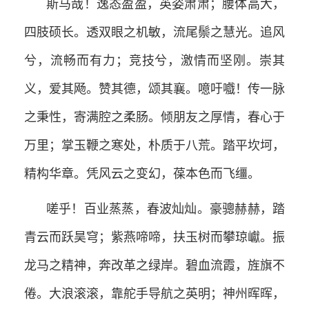
斯马哉！逸态盈盈，英姿肃肃；腰体高大，
四肢硕长。透双眼之机敏，流尾鬃之慧光。追风
兮，流畅而有力；竞技兮，激情而坚刚。崇其
义，爱其飏。赞其德，颂其襄。噫吁嚱！传一脉
之秉性，寄满腔之柔肠。倾朋友之厚情，春心于
万里；掌玉鞭之寒处，朴质于八荒。踏平坎坷，
精构华章。凭风云之变幻，葆本色而飞缰。
嗟乎！百业蒸蒸，春波灿灿。豪骢赫赫，踏
青云而跃昊穹；紫燕啼啼，扶玉树而攀琼巘。振
龙马之精神，奔改革之绿岸。碧血流霞，旌旗不
倦。大浪滚滚，靠舵手导航之英明；神州晖晖，