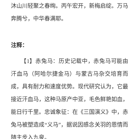
沐山川轻聚之春绚。丙午宏开，新梅启绽。万马
奔腾兮，中华春满耶。
注释：
【1】赤兔马：历史记载中，赤兔马可能由
汗血马（阿哈尔捷金马）与蒙古马杂交培育而
成，具有耐力和速度优势。‌‌现代研究认为，它最
接近汗血马，这种马原产中亚，毛色鲜艳如血，
能日行千里。‌‌‌忠诚象征‌：在《三国演义》中，赤
兔马被塑造成“义马”，据说因感念关羽的恩情而
随主步入九泉。‌‌