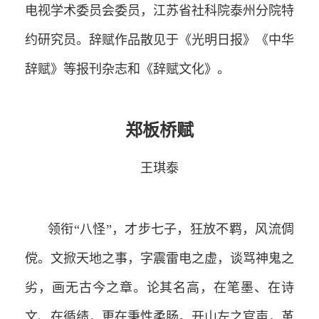
电视学术委员会委员，江苏省社科院泰州分院特
约研究员。辞赋作品散见于《光明日报》《中华
辞赋》等报刊杂志和《辞赋文化》。
郑板桥赋
王琪泰
领衔“八怪”，才步七子，狂放不羁，风流倜
傥。文掀天地之事，字震雷电之虚，谈骂神鬼之
劣，画无古今之章。论其名高，在笔墨、在诗
文、在循绩，更在秉性柔肠。开山左之官声，革