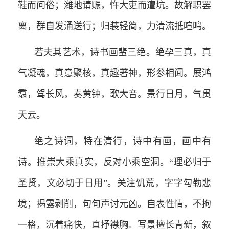
鞋而问俗；潍地请赈，忤大吏而遭坑。故解职罢
离，群自发涌送行；归装轻简，力清流抵喧鸣。
若夫其艺术，诗书画蜚三绝。绝孕三真，真
气凝魂，真意聚核，真趣著神，形参相闻。展鸿
翥，驾长风，奏黄钟，歌大音。景行日月，气贯
天云。
绝之诗词，特在清行，诗中有画，画中有
诗。推崇大乘真实，反对小乘空洞。“理必归于
圣贤，文必切于日用”。关注饥荒，字字勾勒悲
境；揭露剥削，句句声讨元凶。自表性情，不拘
一格，沉着痛快，直抒襟胸。写景擅长青新，叙