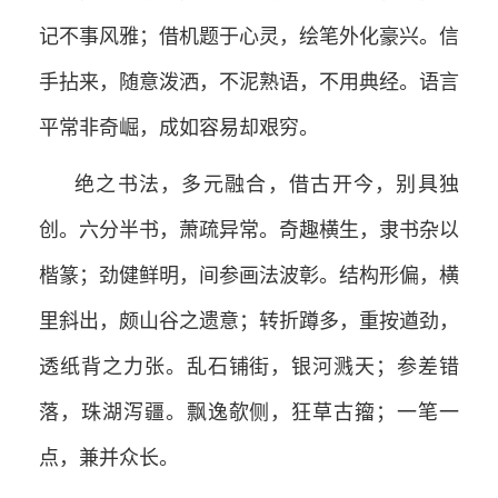
记不事风雅；借机题于心灵，绘笔外化豪兴。信
手拈来，随意泼洒，不泥熟语，不用典经。语言
平常非奇崛，成如容易却艰穷。
绝之书法，多元融合，借古开今，别具独
创。六分半书，萧疏异常。奇趣横生，隶书杂以
楷篆；劲健鲜明，间参画法波彰。结构形偏，横
里斜出，颇山谷之遗意；转折蹲多，重按遒劲，
透纸背之力张。乱石铺街，银河溅天；参差错
落，珠湖泻疆。飘逸欹侧，狂草古籀；一笔一
点，兼并众长。