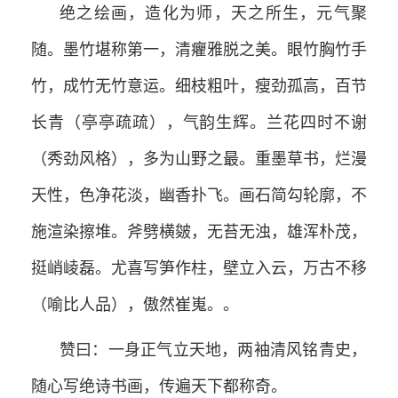
绝之绘画，造化为师，天之所生，元气聚
随。墨竹堪称第一，清癯雅脱之美。眼竹胸竹手
竹，成竹无竹意运。细枝粗叶，瘦劲孤高，百节
长青（亭亭疏疏），气韵生辉。兰花四时不谢
（秀劲风格），多为山野之最。重墨草书，烂漫
天性，色净花淡，幽香扑飞。画石简勾轮廓，不
施渲染擦堆。斧劈横皴，无苔无浊，雄浑朴茂，
挺峭崚磊。尤喜写笋作柱，壁立入云，万古不移
（喻比人品），傲然崔嵬。。
赞曰：一身正气立天地，两袖清风铭青史，
随心写绝诗书画，传遍天下都称奇。