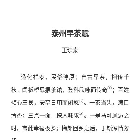
泰州早茶赋
王琪泰
造化祥泰，民俗淳厚；自古早茶，相传千
①
秋。闻板桥恩报茶馆，登科欣咏而传奇
；百姓
②
倾心王艮，安享日用而闲悠
。一茶当头，满口
③
清香；三点一面，快人味求
。于是马可邂逅之
时，夸此幸福极多；梅郎回乡之后，于斯深情芳