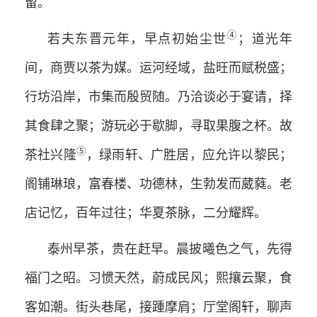
留。
④
若夫东晋元年，早点初始尘世
；道光年
间，商贾以茶为媒。运河经域，盐旺而赋税盛；
行坊沿岸，市集而殷贸随。乃洽谈必于宴请，择
其食肆之聚；游玩必于歇脚，寻取果腹之杯。故
⑤
茶社兴隆
，绿雨轩、广胜居，应允许以黎民；
阁铺琳琅，富春楼、功德林，生勃发而葳蕤。老
店记忆，百年过往；华夏茶脉，二分耀辉。
泰州早茶，贵在赶早。晨披曦色之气，先得
福门之昭。习惯天然，蔚成民风；熙攘云聚，食
客如潮。街头巷尾，接踵摩肩；厅堂阁轩，聊声