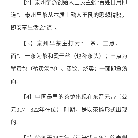
【2】泰州学派创始人王艮主张“百姓日用即
道”。泰州早茶从本质上融入王艮的思想精髓，
即安享生活之“道”。
【3】泰州早茶主打为“一茶、三点、一
面”。一茶为茶和烫干丝（也称茶头）；三点为
蟹黄包（蟹黄汤包）、蒸饺、烧卖；一面即鱼汤
面。
【4】中国最早的茶馆出现在东晋元帝（公
元317—322年在位） 时期，是以茶摊形式出现
的。
【5】始创于1877年（清光绪三年）的泰州