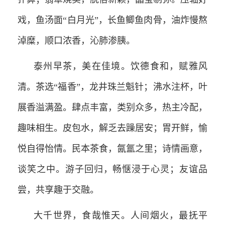
戏，鱼汤面“白月光”，长鱼鲫鱼肉骨，油炸慢熬
淖糜，顺口浓香，沁肺渗胰。
泰州早茶，美在佳境。饮德食和，赋雅风
清。茶选“福香”，龙井珠兰魁针；沸水注杯，叶
展香溢满盈。肆点丰富，类别众多，热主冷配，
趣味相生。皮包水，解乏去躁居安；胃开鲜，愉
悦自得怡情。民本茶食，氤氲之里；诗情画意，
谈笑之中。游子回归，畅惬浸于心灵；友谊品
尝，共享趣于交融。
大千世界，食哉惟天。人间烟火，最抚平