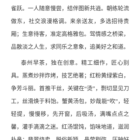
雀跃。一人随意慢尝，结伴图新共逍。朝练轮流
做东，社交浪漫格调。来亲送友，多选招待贵
厢；生意待客，准定高格雅包。驾情感之桥梁，
品散淡之人生，求同乐之意象，追美好之和道。
泰州早茶，独在创意。精工细作，匠心别
具。蒸煮炒拌炸烤，技艺绝著；红粉黄绿紫白，
争芳斗丽。首推干丝，关键在“烫”，剽切显见刀
工，丝滑焕于料饴。蟹黄汤包，妙哉能“吹”，轻
轻提，慢慢移，先开窗，后吸汤，满嘴点点之
馨，灌手滴滴之迷。红汤馄饨，馅味地道，滋润
扑鼻；翡翠烧卖，脱俗新颖，晶莹剔弥。压轴好