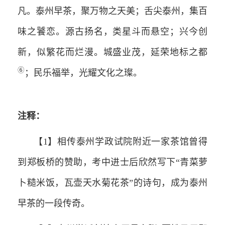
凡。泰州早茶，聚万物之天美；舌尖泰州，集百
味之饕恋。源古扬名，类星斗而悬空；兴今创
新，似繁花而烂漫。城盛业茂，延荣地标之都
⑥
；民乐福举，光耀文化之璨。
注释：
【1】相传泰州学政试院附近一家茶馆曾得
到郑板桥的赞助，考中进士后欣然写下“青菜萝
卜糙米饭，瓦壶天水菊花茶”的诗句，成为泰州
早茶的一段传奇。