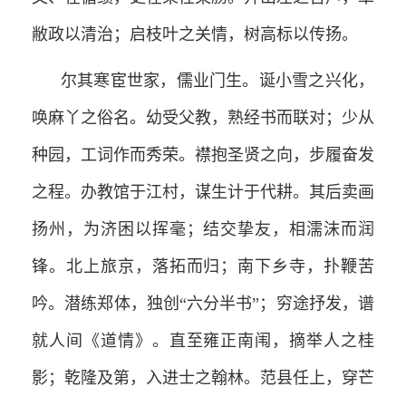
敝政以清治；启枝叶之关情，树高标以传扬。
尔其寒宦世家，儒业门生。诞小雪之兴化，
唤麻丫之俗名。幼受父教，熟经书而联对；少从
种园，工词作而秀荣。襟抱圣贤之向，步履奋发
之程。办教馆于江村，谋生计于代耕。其后卖画
扬州，为济困以挥毫；结交挚友，相濡沫而润
锋。北上旅京，落拓而归；南下乡寺，扑鞭苦
吟。潜练郑体，独创“六分半书”；穷途抒发，谱
就人间《道情》。直至雍正南闱，摘举人之桂
影；乾隆及第，入进士之翰林。范县任上，穿芒