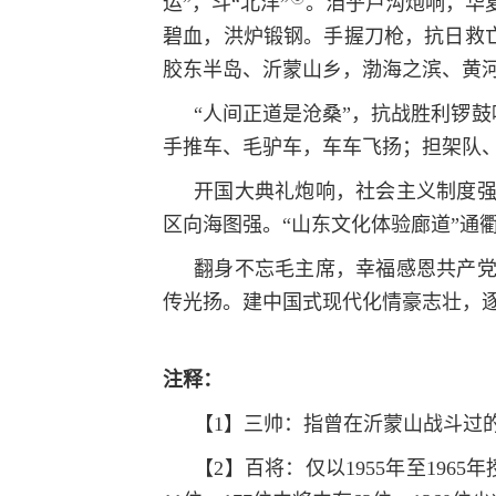
运”，斗“北洋”
。洎乎卢沟炮响，华
碧血，洪炉锻钢。手握刀枪，抗日救亡
胶东半岛、沂蒙山乡，渤海之滨、黄
“人间正道是沧桑”，抗战胜利锣鼓
手推车、毛驴车，车车飞扬；担架队、
开国大典礼炮响，社会主义制度
区向海图强。“山东文化体验廊道”通
翻身不忘毛主席，幸福感恩共产
传光扬。建中国式现代化情豪志壮，
注释：
【1】三帅：指曾在沂蒙山战斗过
【2】百将：仅以1955年至19