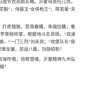
妇孺节衣而助兵粮。沂蒙母亲托儿坊，
花魁”，侍振玉“女侠枪王”；陈若星“夫
》打虎猎狼。莒南春播，朱瑞拉耩；鲁
罗荣桓帅掌，根据地斗志昂扬。“双减
娘，“一门三烈”刘永良；“攻堡队长”侯
虎啸龙骧，苦战八载，功勋昭彰！
四海传唱；培根塑魂，沂蒙精神九州弘
辉煌！