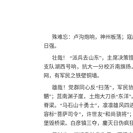
殊难忘：卢沟炮响，神州板荡；寇
日强。
壮哉！ “派兵去山东”，主席决
支队湖西号响，抗大一分校沂南旗扬
网，有军民之铁壁铜墙。
雄哉！党群同心反“扫荡”，军民
魉”；莒南渊子崖，土炮大刀杀“东洋
脊梁。“马石山十勇士”，凛凛雄风四
容标“菩萨司令”，许世友“和尚骁将
堡毁桥梁。白彦镇三夺，鏖灭日伪疯