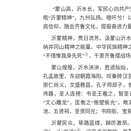
“蒙山高，沂水长，军民心向共产
皓“沂蒙精神”，九州弘扬。噫吁兮！
高信仰，融会齐鲁文化，提振奋进力
沂蒙精神，贯日流芳。汲蒙山沂
纳井冈山精神之能量。中华民族精神
③
“不惜惟我身先死”
，千里齐鲁摆战场
蒙山煌煌，沂水泱泱，胜迹灿灿
孔孟故里，东迎朝霞海阳。叹秦砖汉
崇仁尚义，文盛教昌。孔子师郯子，曾
伟器，圣人连榜：书圣王羲之，智圣
“文心雕龙”，匡衡之“凿壁偷光”
池、五贤祠，圣贤同光；书院街、宝
沂蒙民众，筚路蓝缕，踔厉激昂。
⑥