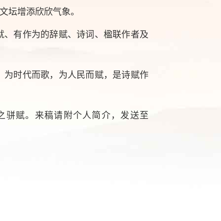
文坛增添欣欣气象。
就、有作为的辞赋、诗词、楹联作者及
。为时代而歌，为人民而赋，是诗赋作
。
之骈赋。来稿请附个人简介，发送至