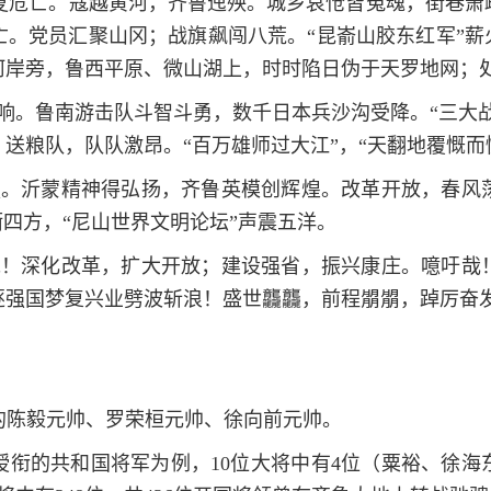
夏危亡。寇越黄河，齐鲁迍殃。城乡哀怆皆冤魂，街巷萧
。党员汇聚山冈；战旗飙闯八荒。“昆嵛山胶东红军”薪
河岸旁，鲁西平原、微山湖上，时时陷日伪于天罗地网；
响。鲁南游击队斗智斗勇，数千日本兵沙沟受降。“三大战
送粮队，队队激昂。“百万雄师过大江”，“天翻地覆慨而
强。沂蒙精神得弘扬，齐鲁英模创辉煌。改革开放，春风
衢四方，“尼山世界文明论坛”声震五洋。
党！深化改革，扩大开放；建设强省，振兴康庄。噫吁哉
逐强国梦复兴业劈波斩浪！盛世龘龘，前程朤朤，踔厉奋
的陈毅元帅、罗荣桓元帅、徐向前元帅。
65年授衔的共和国将军为例，10位大将中有4位（粟裕、徐