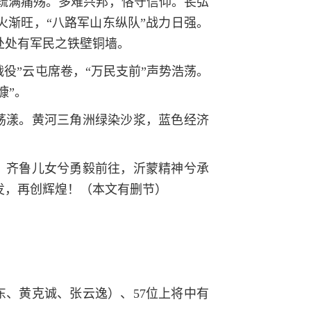
疏满痛殇。多难兴邦，恪守信仰。苌弘
火渐旺，“八路军山东纵队”战力日强。
处处有军民之铁壁铜墙。
役”云屯席卷，“万民支前”声势浩荡。
慷”。
荡漾。黄河三角洲绿染沙浆，蓝色经济
！齐鲁儿女兮勇毅前往，沂蒙精神兮承
发，再创辉煌！（本文有删节）
海东、黄克诚、张云逸）、57位上将中有