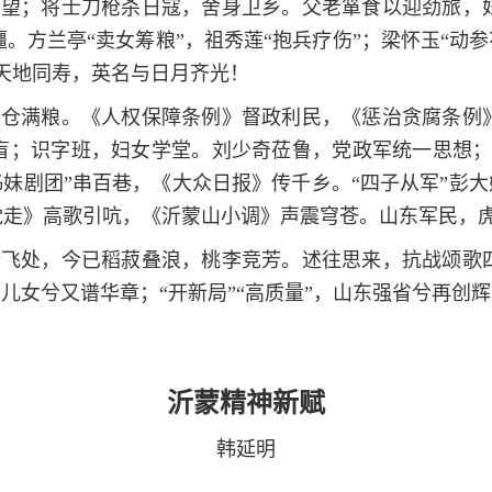
守望；将士刀枪杀日寇，舍身卫乡。父老箪食以迎劲旅，
方兰亭“卖女筹粮”，祖秀莲“抱兵疗伤”；梁怀玉“动参
与天地同寿，英名与日月齐光！
动仓满粮。《人权保障条例》督政利民，《惩治贪腐条例
盲；识字班，妇女学堂。刘少奇莅鲁，党政军统一思想；
姊妹剧团”串百巷，《大众日报》传千乡。“四子从军”彭大
党走》高歌引吭，《沂蒙山小调》声震穹苍。山东军民，
纷飞处，今已稻菽叠浪，桃李竞芳。述往思来，抗战颂歌
鲁儿女兮又谱华章；“开新局”“高质量”，山东强省兮再创
沂蒙精神新赋
韩延明