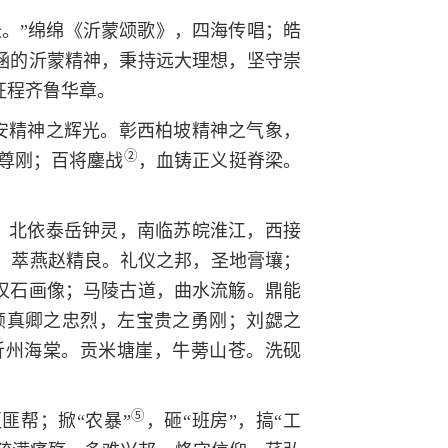
。”绵绵《沂蒙颂歌》，四海传唱；皓
内涵的沂蒙精神，秉持远大理想，坚守崇
征程齐鲁华章。
安精神之辉光。彰西柏坡精神之气象，
②
尊刚；百将鏖战
，血铸正义挺脊梁。
。北依泰岳钟灵，南临苏皖淮江，西接
，萃燕赵精良。礼仪之邦，圣地膏壤；
，汉石画像；马陵古道，曲水流觞。鼎能
颜真卿之忠烈，左宝贵之勇刚；刘勰之
沂州海棠。贡米塘崖，牛蒡山苍。洗砚
⑤
匪帮；掀“农暴”
，砸“班房”，搞“工