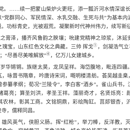
党。……续一把蒙山柴炉火更旺，添一瓢沂河水情深谊长
以“党群同心、军民情深、水乳交融、生死与共”为基本
量。功标青史，光被遐荒。凝聚新时代神州伟力，续写新
水之膏泽，播齐风鲁韵之腴壤；吮建党精神之琼浆，沐延
①
之瑰宝，山东红色文化之典藏。三帅 挥戈
，剑凝浩气立
④
；“尽善尽美唯解放”
，亿万儿女建城乡。
，岁华锵锵。族继太昊，龙凤呈祥。海岱腹地，毗连四疆
瓦，咏晋书隋章，吟唐诗宋词，嘅明楼清舫。荟吴越圭臬
参纂孝纲；荀况“兰陵令”，李白客“酒乡”。雀山兵书
诸葛亮；算圣刘洪，孝圣王祥。藻丽奇才，名贤烁亮：
。畋其农林，彰其工商。文铭铜鼎，彩绘陶缸。莒郯银杏，
泉寺，儒释同昌。
雄风英气，侠胆义肠。挥“红枪”，举刀棒，反洋教，灭