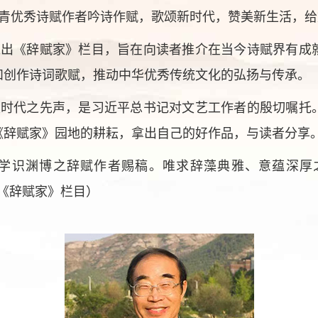
青优秀诗赋作者吟诗作赋，歌颂新时代，赞美新生活，给
推出《辞赋家》栏目，旨在向读者推介在当今诗赋界有成
和创作诗词歌赋，推动中华优秀传统文化的弘扬与传承。
发时代之先声，是习近平总书记对文艺工作者的殷切嘱托
《辞赋家》园地的耕耘，拿出自己的好作品，与读者分享
学识渊博之辞赋作者赐稿。唯求辞藻典雅、意蕴深厚
标明：《辞赋家》栏目）