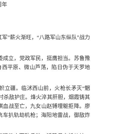
周年
军”薪火渐旺，“八路军山东纵队”战力
省委成立，党政军民，挺膺担当。苏鲁豫
鲁西平原、微山芦荡，陷日伪于天罗地
赤帜立疆。临沭西山前，火枪长矛灭“魍
朱村杀敌护庄。烽火淬其肝胆，烟霞铸其
理琪血战至亡，九女山赵镈埋躯拒降。廖
，飞车扒轨劫机枪；海阳地雷战，御敌炸