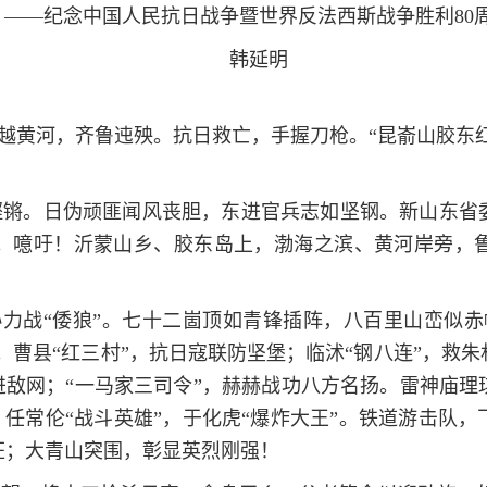
——纪念中国人民抗日战争暨世界反法西斯战争胜利80
韩延明
越黄河，齐鲁迍殃。抗日救亡，手握刀枪。“昆嵛山胶东红
策铿锵。日伪顽匪闻风丧胆，东进官兵志如坚钢。新山东
。噫吁！沂蒙山乡、胶东岛上，渤海之滨、黄河岸旁，
协力战“倭狼”。七十二崮顶如青锋插阵，八百里山峦似
”。曹县“红三村”，抗日寇联防坚堡；临沭“钢八连”，救
进敌网；“一马家三司令”，赫赫战功八方名扬。雷神庙
”；任常伦“战斗英雄”，于化虎“爆炸大王”。铁道游击队
狂；大青山突围，彰显英烈刚强！