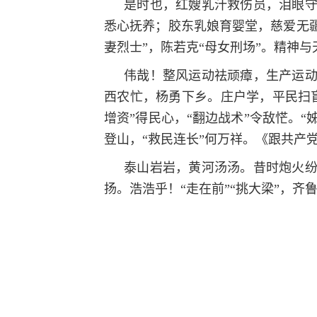
是时也，红嫂乳汁救伤员，泪眼
悉心抚养；胶东乳娘育婴堂，慈爱无疆。
妻烈士”，陈若克“母女刑场”。精神
伟哉！整风运动祛顽瘴，生产运
西农忙，杨勇下乡。庄户学，平民扫
增资”得民心，“翻边战术”令敌恾。“
登山，“救民连长”何万祥。《跟共产
泰山岩岩，黄河汤汤。昔时炮火
扬。浩浩乎！“走在前”“挑大梁”，齐