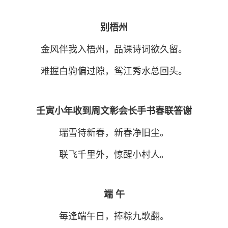
别梧州
金风伴我入梧州，品课诗词欲久留。
难握白驹偏过隙，鸳江秀水总回头。
壬寅小年收到周文彰会长手书春联答谢
瑞雪待新春，新春净旧尘。
联飞千里外，惊醒小村人。
端 午
每逢端午日，捧粽九歌翻。