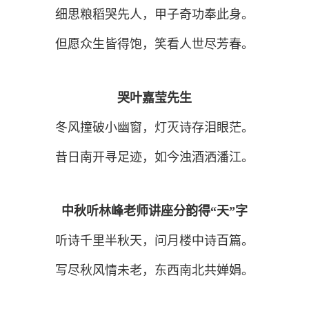
细思粮稻哭先人，甲子奇功奉此身。
但愿众生皆得饱，笑看人世尽芳春。
哭叶嘉莹先生
冬风撞破小幽窗，灯灭诗存泪眼茫。
昔日南开寻足迹，如今浊酒洒潘江。
中秋听林峰老师讲座分韵得“天”字
听诗千里半秋天，问月楼中诗百篇。
写尽秋风情未老，东西南北共婵娟。