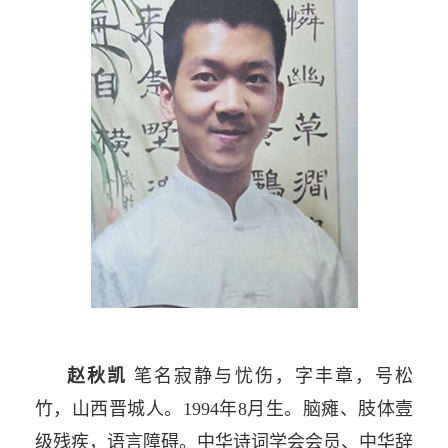
赵秋凯
笔名寂静与忧伤，字丰章，号松
竹，山西晋城人。1994年8月生。脑瘫、肢体壹
级残疾，语言障碍。中华诗词学会会员、中华辞