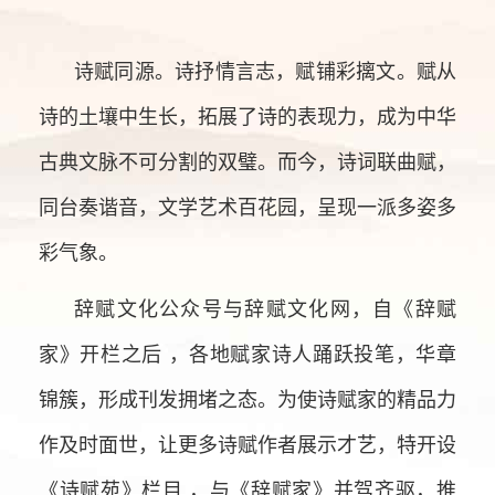
诗赋同源。诗抒情言志，赋铺彩摛文。赋从
诗的土壤中生长，拓展了诗的表现力，成为中华
古典文脉不可分割的双璧。而今，诗词联曲赋，
同台奏谐音，文学艺术百花园，呈现一派多姿多
彩气象。
辞赋文化公众号与辞赋文化网，自《辞赋
家》开栏之后 ，各地赋家诗人踊跃投笔，华章
锦簇，形成刊发拥堵之态。为使诗赋家的精品力
作及时面世，让更多诗赋作者展示才艺，特开设
《诗赋苑》栏目 ，与《辞赋家》并驾齐驱，推