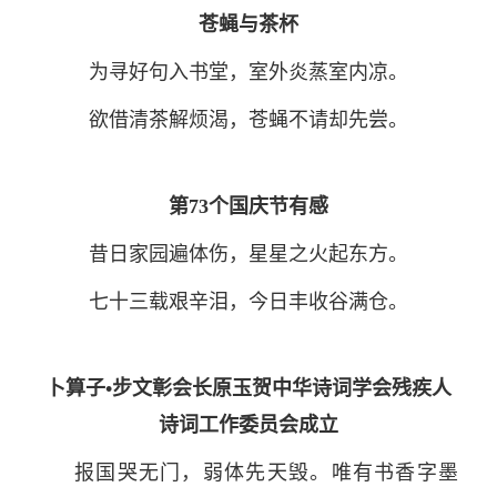
苍蝇与茶杯
为寻好句入书堂，室外炎蒸室内凉。
欲借清茶解烦渴，苍蝇不请却先尝。
第73个国庆节有感
昔日家园遍体伤，星星之火起东方。
七十三载艰辛泪，今日丰收谷满仓。
卜算子•步文彰会长原玉贺中华诗词学会残疾人
诗词工作委员会成立
报国哭无门，弱体先天毁。唯有书香字墨