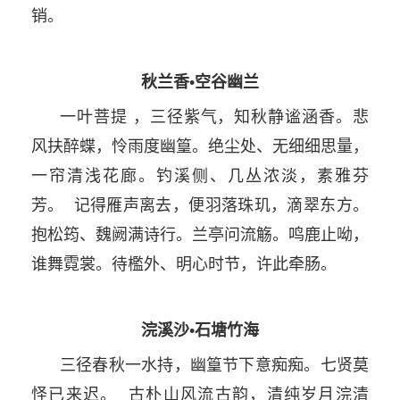
销。
秋兰香•空谷幽兰
一叶菩提 ，三径紫气，知秋静谧涵香。悲
风扶醉蝶，怜雨度幽篁。绝尘处、无细细思量，
一帘清浅花廊。钓溪侧、几丛浓淡，素雅芬
芳。 记得雁声离去，便羽落珠玑，滴翠东方。
抱松筠、魏阙满诗行。兰亭问流觞。鸣鹿止呦，
谁舞霓裳。待檻外、明心时节，许此牵肠。
浣溪沙•石塘竹海
三径春秋一水持，幽篁节下意痴痴。七贤莫
怪已来迟。 古朴山风流古韵，清纯岁月浣清