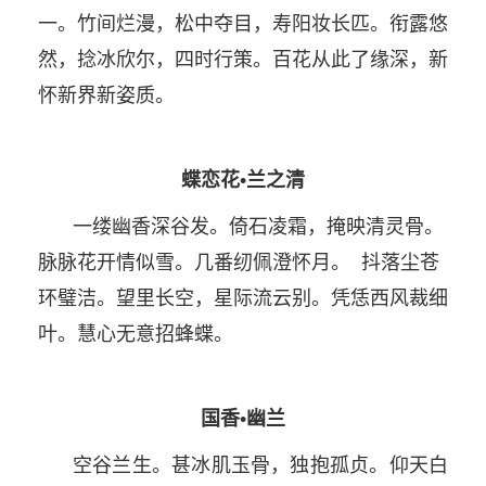
一。竹间烂漫，松中夺目，寿阳妆长匹。衔露悠
然，捻冰欣尔，四时行策。百花从此了缘深，新
怀新界新姿质。
蝶恋花•兰之清
一缕幽香深谷发。倚石凌霜，掩映清灵骨。
脉脉花开情似雪。几番纫佩澄怀月。 抖落尘苍
环璧洁。望里长空，星际流云别。凭恁西风裁细
叶。慧心无意招蜂蝶。
国香•幽兰
空谷兰生。甚冰肌玉骨，独抱孤贞。仰天白