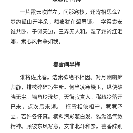
一片霞云吹岸左，问那寒枝，还寄相思么？
梦约孤山开半朵，额痕犹在颦眉锁。 学得袁安
谁共卧，子佩天边，三弄无人和。湿了霜衿红泪
娜，素心风骨争如我。
春雪间早梅
谁将佐此春。洁素欲绝不相因。对月幽幽痴
归静，排枝碎碎巧生新。何当凌寒缀玉，纵使破
晓无尘。墙角玲珑梦，天街寂寞人。稀疏冷落开
已未，点次后来频。 梅雪相依相守，茕茕孑
立，若许各怀真。横斜清影悲白发，雅澹逸气敛
精神。顾彼东风写意，安非北斗和亲。芸香辞别