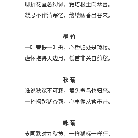
聊折花茎著纫佩，籍培根土向琴台。
凝思不作清寒忆，缕缕幽香出谷来。
墨 竹
一叶菩提一叶舟，心香归处是琼楼。
虚怀抱得天边月，低首非关自剪愁。
秋 菊
谁说秋深不可栽，篱头翠鸟也归来。
一抔掬起寒香露，心事偏从紫墨开。
咏 菊
支颐默对九秋黄，一样孤标一样狂。