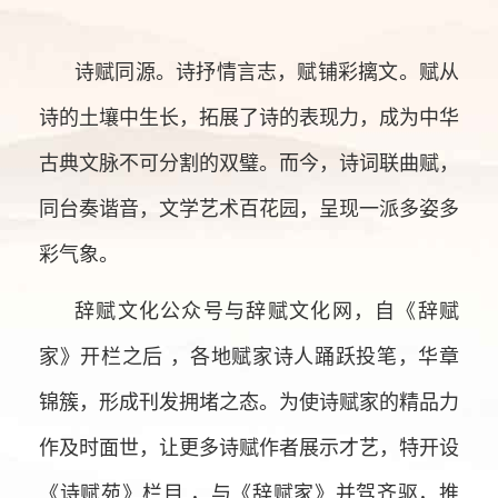
诗赋同源。诗抒情言志，赋铺彩摛文。赋从
诗的土壤中生长，拓展了诗的表现力，成为中华
古典文脉不可分割的双璧。而今，诗词联曲赋，
同台奏谐音，文学艺术百花园，呈现一派多姿多
彩气象。
辞赋文化公众号与辞赋文化网，自《辞赋
家》开栏之后 ，各地赋家诗人踊跃投笔，华章
锦簇，形成刊发拥堵之态。为使诗赋家的精品力
作及时面世，让更多诗赋作者展示才艺，特开设
《诗赋苑》栏目 ，与《辞赋家》并驾齐驱，推