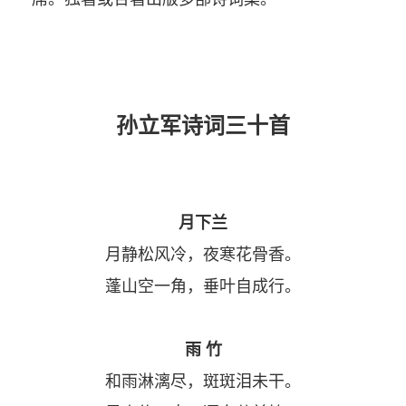
孙立军诗词三十首
月下兰
月静松风冷，夜寒花骨香。
蓬山空一角，垂叶自成行。
雨 竹
和雨淋漓尽，斑斑泪未干。