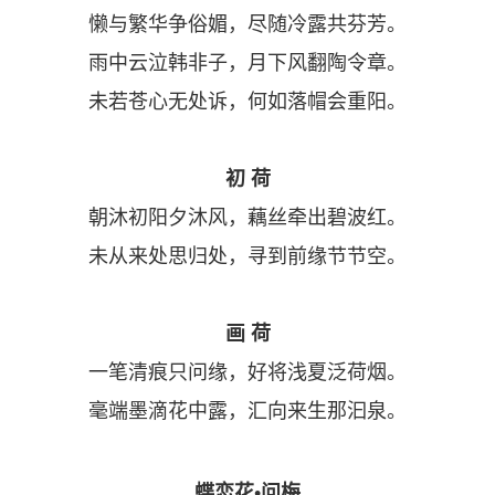
懒与繁华争俗媚，尽随冷露共芬芳。
雨中云泣韩非子，月下风翻陶令章。
未若苍心无处诉，何如落帽会重阳。
初 荷
朝沐初阳夕沐风，藕丝牵出碧波红。
未从来处思归处，寻到前缘节节空。
画 荷
一笔清痕只问缘，好将浅夏泛荷烟。
毫端墨滴花中露，汇向来生那汩泉。
蝶恋花•问梅