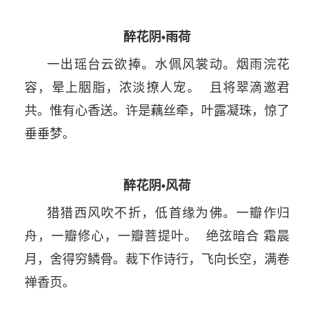
醉花阴•雨荷
一出瑶台云欲捧。水佩风裳动。烟雨浣花
容，晕上胭脂，浓淡撩人宠。 且将翠滴邀君
共。惟有心香送。许是藕丝牵，叶露凝珠，惊了
垂垂梦。
醉花阴•风荷
猎猎西风吹不折，低首缘为佛。一瓣作归
舟，一瓣修心，一瓣菩提叶。 绝弦暗合 霜晨
月，舍得穷鳞骨。裁下作诗行，飞向长空，满卷
禅香页。