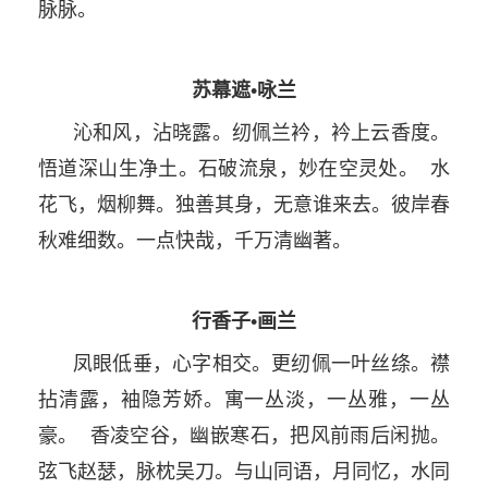
脉脉。
苏幕遮•咏兰
沁和风，沾晓露。纫佩兰衿，衿上云香度。
悟道深山生净土。石破流泉，妙在空灵处。 水
花飞，烟柳舞。独善其身，无意谁来去。彼岸春
秋难细数。一点快哉，千万清幽著。
行香子•画兰
凤眼低垂，心字相交。更纫佩一叶丝绦。襟
拈清露，袖隐芳娇。寓一丛淡，一丛雅，一丛
豪。 香凌空谷，幽嵌寒石，把风前雨后闲抛。
弦飞赵瑟，脉枕吴刀。与山同语，月同忆，水同