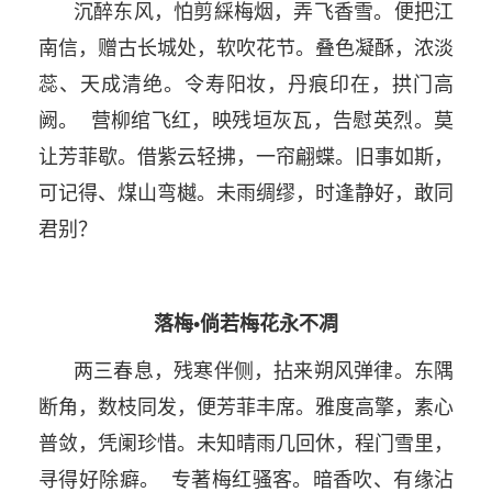
沉醉东风，怕剪綵梅烟，弄飞香雪。便把江
南信，赠古长城处，软吹花节。叠色凝酥，浓淡
蕊、天成清绝。令寿阳妆，丹痕印在，拱门高
阙。 营柳绾飞红，映残垣灰瓦，告慰英烈。莫
让芳菲歇。借紫云轻拂，一帘翩蝶。旧事如斯，
可记得、煤山弯樾。未雨绸缪，时逢静好，敢同
君别？
落梅•倘若梅花永不凋
两三春息，残寒伴侧，拈来朔风弹律。东隅
断角，数枝同发，便芳菲丰席。雅度高擎，素心
普敛，凭阑珍惜。未知晴雨几回休，程门雪里，
寻得好除癖。 专著梅红骚客。暗香吹、有缘沾