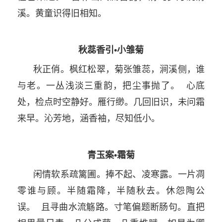
溪。黄童识得旧相知。
秋蕊香引•小雏菊
秋正俏。枫红松翠，菊张雏蕊，涧溪侧，谁
与老。一丛浅淡三重韵，把尘事抛了。 心底
处，检点时空静好。雁行缈。几回旧识，未问霜
来早。沁芳地，涵香袖，尽知低小。
青玉案•霜菊
闲情软系疏篱圃。捧不起、凌寒露。一片凋
零谁与顾。半随霜降，半随秋去。休怨陶公
误。 且寻曲水流觞路。寸笔偏题断肠句。直把