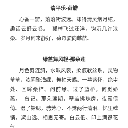
清平乐•荷瓣
心香一瓣，落落衔波远。却得清灵烟月绾，
趣话云舒云卷。 孤棹飞过汪洋，钩沉几许沧
桑。岁月何来静好，荷舟驶向慈航。
绿盖舞风轻•那朵莲
月色剪涟漪，水珮风裳，柔痕软丝系。灵物
莹莹，浓阴擎浅绿，舞袖天赐。一萼萦怀，绝尘
处、回眸桑梓。问前缘、过了蓝桥，何觅娇
蕊。 曾记。那朵莲期，翠盖拂珠房，夜露偎
倚。湿了铅腮，骋芳心、不觉两行清泪。忆里魂
销，黛山远、相思无寄。白云低、印上满襟花
气。