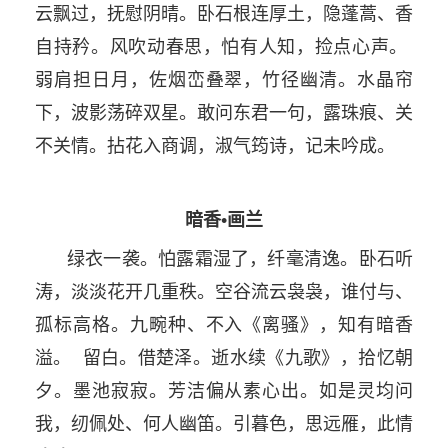
云飘过，抚慰阴晴。卧石根连厚土，隐蓬蒿、香
自持矜。风吹动春思，怕有人知，捡点心声。
弱肩担日月，佐烟峦叠翠，竹径幽清。水晶帘
下，波影荡碎双星。敢问东君一句，露珠痕、关
不关情。拈花入商调，淑气筠诗，记未吟成。
暗香•画兰
绿衣一袭。怕露霜湿了，纤毫清逸。卧石听
涛，淡淡花开几重秩。空谷流云袅袅，谁付与、
孤标高格。九畹种、不入《离骚》，知有暗香
溢。 留白。借楚泽。逝水续《九歌》，拾忆朝
夕。墨池寂寂。芳洁偏从素心出。如是灵均问
我，纫佩处、何人幽笛。引暮色，思远雁，此情