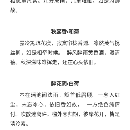
相思量尺素。几分成荫，几重堆赋。如是为卿
故。
秋蕊香•和菊
露冷篱疏花瘦，寂寞帘栊香透。凛然英气携
丝柳，如是相牵时候。 醉风醉雨黄昏酒，漫清
袖。秋深滋味难挥走，还在心头依旧。
醉花阴•白荷
本在瑶池闻法雨。颔首低眉顾。一念入红
尘，未忘冰心，依旧香如故。 一方绝色纯情
付。吹散迷离许。槛外念归期，彼岸花开，皆是
淸泠素。