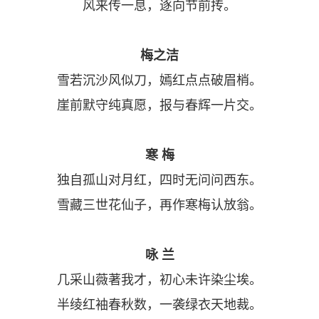
风来传一息，逐向节前抟。
梅之洁
雪若沉沙风似刀，嫣红点点破眉梢。
崖前默守纯真愿，报与春辉一片交。
寒 梅
独自孤山对月红，四时无问问西东。
雪藏三世花仙子，再作寒梅认放翁。
咏 兰
几采山薇著我才，初心未许染尘埃。
半绫红袖春秋数，一袭绿衣天地裁。