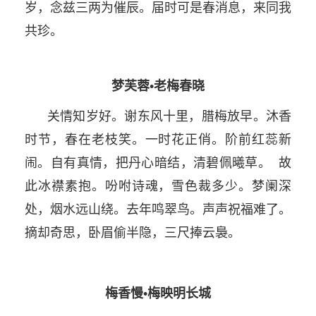
岁，念兹三两为催辰。届时可是春消息，来同我
共珍。
梦芙蓉•老梅春晓
关情知岁好。谢东风十里，腊梅放早。沐香
时节，春在老枝笑。一时花正俏。阶前红蕊新
闹。自有真情，把丹心暗结，清碧佩曦草。 故
此冰襟素抱。吩咐诗魂，雪色裁多少。梦阑深
处，烟水远山绕。去年鸣翠鸟。声声祝福难了。
摘却奇思，卧眉偷半隐，三尺捧云裊。
梅香慢•梅映明长城