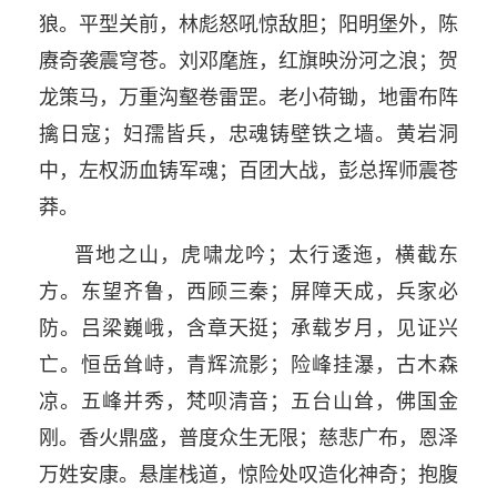
狼。平型关前，林彪怒吼惊敌胆；阳明堡外，陈
赓奇袭震穹苍。刘邓麾旌，红旗映汾河之浪；贺
龙策马，万重沟壑卷雷罡。老小荷锄，地雷布阵
擒日寇；妇孺皆兵，忠魂铸壁铁之墙。黄岩洞
中，左权沥血铸军魂；百团大战，彭总挥师震苍
莽。
晋地之山，虎啸龙吟；太行逶迤，横截东
方。东望齐鲁，西顾三秦；屏障天成，兵家必
防。吕梁巍峨，含章天挺；承载岁月，见证兴
亡。恒岳耸峙，青辉流影；险峰挂瀑，古木森
凉。五峰并秀，梵呗清音；五台山耸，佛国金
刚。香火鼎盛，普度众生无限；慈悲广布，恩泽
万姓安康。悬崖栈道，惊险处叹造化神奇；抱腹