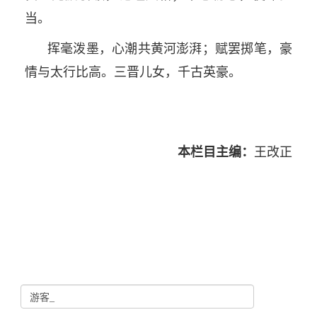
当。
挥毫泼墨，心潮共黄河澎湃；赋罢掷笔，豪
情与太行比高。三晋儿女，千古英豪。
本栏目主编：
王改正