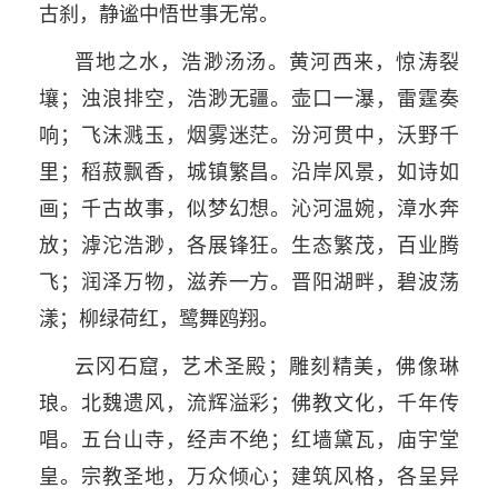
古刹，静谧中悟世事无常。
晋地之水，浩渺汤汤。黄河西来，惊涛裂
壤；浊浪排空，浩渺无疆。壶口一瀑，雷霆奏
响；飞沫溅玉，烟雾迷茫。汾河贯中，沃野千
里；稻菽飘香，城镇繁昌。沿岸风景，如诗如
画；千古故事，似梦幻想。沁河温婉，漳水奔
放；滹沱浩渺，各展锋狂。生态繁茂，百业腾
飞；润泽万物，滋养一方。晋阳湖畔，碧波荡
漾；柳绿荷红，鹭舞鸥翔。
云冈石窟，艺术圣殿；雕刻精美，佛像琳
琅。北魏遗风，流辉溢彩；佛教文化，千年传
唱。五台山寺，经声不绝；红墙黛瓦，庙宇堂
皇。宗教圣地，万众倾心；建筑风格，各呈异