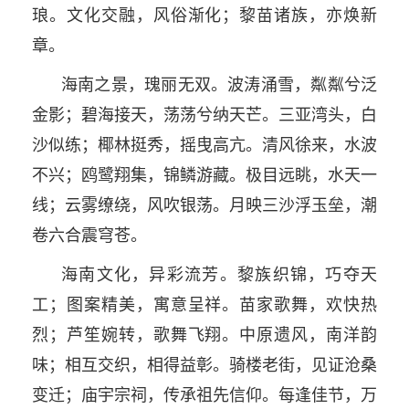
琅。文化交融，风俗渐化；黎苗诸族，亦焕新
章。
海南之景，瑰丽无双。波涛涌雪，粼粼兮泛
金影；碧海接天，荡荡兮纳天芒。三亚湾头，白
沙似练；椰林挺秀，摇曳高亢。清风徐来，水波
不兴；鸥鹭翔集，锦鳞游藏。极目远眺，水天一
线；云雾缭绕，风吹银荡。月映三沙浮玉垒，潮
卷六合震穹苍。
海南文化，异彩流芳。黎族织锦，巧夺天
工；图案精美，寓意呈祥。苗家歌舞，欢快热
烈；芦笙婉转，歌舞飞翔。中原遗风，南洋韵
味；相互交织，相得益彰。骑楼老街，见证沧桑
变迁；庙宇宗祠，传承祖先信仰。每逢佳节，万