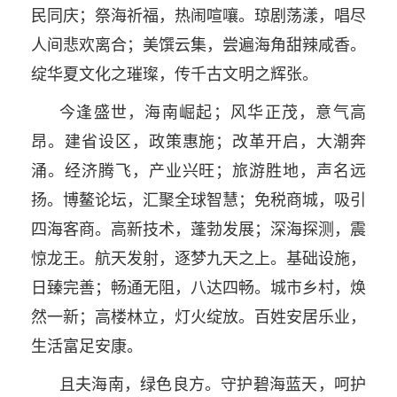
民同庆；祭海祈福，热闹喧嚷。琼剧荡漾，唱尽
人间悲欢离合；美馔云集，尝遍海角甜辣咸香。
绽华夏文化之璀璨，传千古文明之辉张。
今逢盛世，海南崛起；风华正茂，意气高
昂。建省设区，政策惠施；改革开启，大潮奔
涌。经济腾飞，产业兴旺；旅游胜地，声名远
扬。博鳌论坛，汇聚全球智慧；免税商城，吸引
四海客商。高新技术，蓬勃发展；深海探测，震
惊龙王。航天发射，逐梦九天之上。基础设施，
日臻完善；畅通无阻，八达四畅。城市乡村，焕
然一新；高楼林立，灯火绽放。百姓安居乐业，
生活富足安康。
且夫海南，绿色良方。守护碧海蓝天，呵护