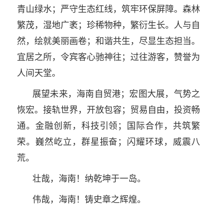
青山绿水；严守生态红线，筑牢环保屏障。森林
繁茂，湿地广袤；珍稀物种，繁衍生长。人与自
然，绘就美丽画卷；和谐共生，尽显生态担当。
宜居之所，令宾客心驰神往；过往游客，赞誉为
人间天堂。
展望未来，海南自贸港；宏图大展，气势之
恢宏。接轨世界，开放包容；贸易自由，投资畅
通。金融创新，科技引领；国际合作，共筑繁
荣。巍然屹立，群星振奋；闪耀环球，威震八
荒。
壮哉，海南！纳乾坤于一岛。
伟哉，海南！铸史章之辉煌。