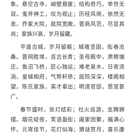
象。悬空古寺，峭壁悬崖；结构奇巧，举世无
双。鬼斧神工，叹为观止；历经风雨，依然无
恙。乔家大院，庭院宽敞。晋商风范，尽显其
尚；家族兴衰，岁月留藏。
平遥古城，岁月留痕；城墙坚固，街巷沧
桑。晋祠胜境，亘古长青；圣母殿中，肃穆端
庄。鱼沼飞桥，匠心独运；难老泉水，日夜流
淌。皇城相府，气势轩昂；庭院深深，楼阁相
望。陈氏家族，英才辈出；明清官邸，恩宠甚
广。
春节盛时，张灯结彩；社火巡游，龙腾狮
摆。烟花绽夜，笑语盈街；阖家团聚，福满心
怀。元宵佳节，花灯似海；猜谜赏月，喜乐康