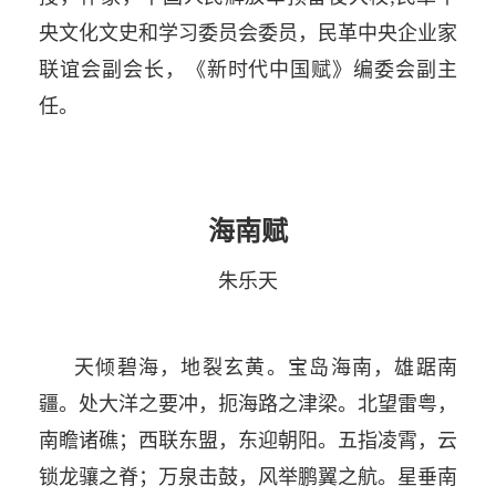
央文化文史和学习委员会委员，民革中央企业家
联谊会副会长，《新时代中国赋》编委会副主
任。
海南赋
朱乐天
天倾碧海，地裂玄黄。宝岛海南，雄踞南
疆。处大洋之要冲，扼海路之津梁。北望雷粤，
南瞻诸礁；西联东盟，东迎朝阳。五指凌霄，云
锁龙骧之脊；万泉击鼓，风举鹏翼之航。星垂南