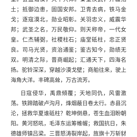
土；抵御边患，固国安邦。卫青去病，铁马金
戈；逐寇漠北，勋业昭彰。关羽忠义，威震华
邦；武圣之名，万民敬仰。则天称帝，一代女
皇。仁杰辅弼，社稷柱石；庙堂砥柱，忠正贤
良。司马光贤，资治通鉴；鉴古知今，勋绩无
双。明清之际，晋商崛起；汇通天下，四海名
扬。驼铃深深，穿越沙漠戈壁；商舶往来，驶上
海角大洋。丰碑高耸，万古流芳。
日寇侵华，禹鼎傾覆；天地同仇，风雷激
荡。铁蹄踏破卢沟月，烽烟蔽日卷太行。赤县沉
沦，拯救华夏谁砥柱？乾坤倒悬，苍生血泪盼朝
阳。黄河怒吼，毛泽东运筹帷幄；救国抗日，朱
德雄师镇吕梁。三晋怒涛裂岸起，旌旗十万斩豺