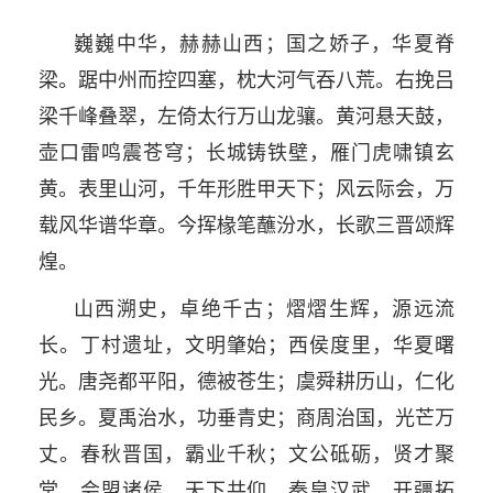
巍巍中华，赫赫山西；国之娇子，华夏脊
梁。踞中州而控四塞，枕大河气吞八荒。右挽吕
梁千峰叠翠，左倚太行万山龙骧。黄河悬天鼓，
壶口雷鸣震苍穹；长城铸铁壁，雁门虎啸镇玄
黄。表里山河，千年形胜甲天下；风云际会，万
载风华谱华章。今挥椽笔蘸汾水，长歌三晋颂辉
煌。
山西溯史，卓绝千古；熠熠生辉，源远流
长。丁村遗址，文明肇始；西侯度里，华夏曙
光。唐尧都平阳，德被苍生；虞舜耕历山，仁化
民乡。夏禹治水，功垂青史；商周治国，光芒万
丈。春秋晋国，霸业千秋；文公砥砺，贤才聚
堂。会盟诸侯，天下共仰。秦皇汉武，开疆拓