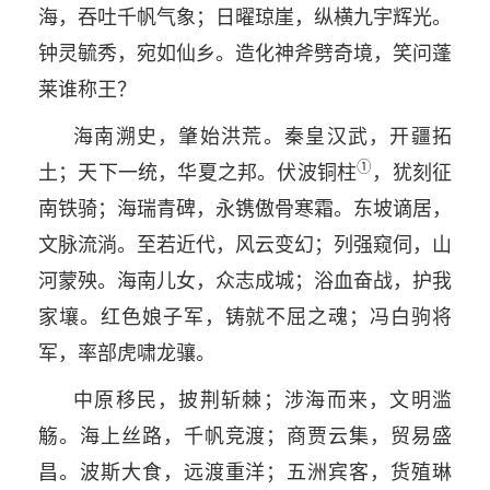
海，吞吐千帆气象；日曜琼崖，纵横九宇辉光。
钟灵毓秀，宛如仙乡。造化神斧劈奇境，笑问蓬
莱谁称王？
海南溯史，肇始洪荒。秦皇汉武，开疆拓
①
土；天下一统，华夏之邦。伏波铜柱
，犹刻征
南铁骑；海瑞青碑，永镌傲骨寒霜。东坡谪居，
文脉流淌。至若近代，风云变幻；列强窥伺，山
河蒙殃。海南儿女，众志成城；浴血奋战，护我
家壤。红色娘子军，铸就不屈之魂；冯白驹将
军，率部虎啸龙骧。
中原移民，披荆斩棘；涉海而来，文明滥
觞。海上丝路，千帆竞渡；商贾云集，贸易盛
昌。波斯大食，远渡重洋；五洲宾客，货殖琳