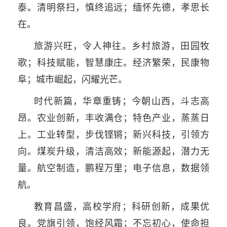
泰。清明祭扫，慎终追远；缅怀先德，孝思长
在。
旅游兴旺，令人神往。乡村旅游，田园牧
歌；科技赋能，智慧康庄。经济繁荣，民康物
阜；城市崛起，闪耀光芒。
时代新篇，华章重铸；今朝山西，斗志高
昂。农业创新，丰收满仓；特色产业，蒸蒸日
上。工业转型，步伐铿锵；新兴科技，引领方
向。煤炭升级，清洁高效；新能源起，潜力无
量。航空制造，鹏程万里；电子信息，数据领
航。
教育昌盛，高校学府；科研创新，成果优
良。党旗引领，饱经风霜；不忘初心，使命担