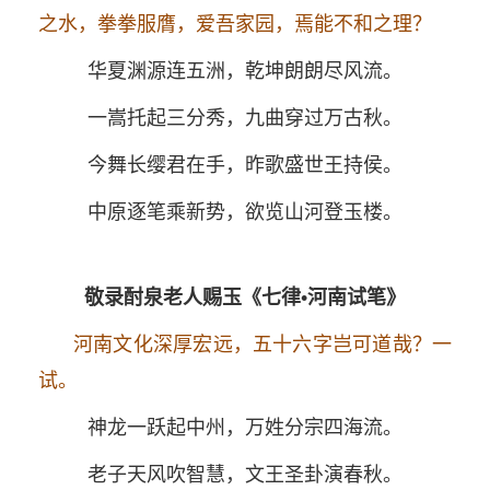
之水，拳拳服膺，爱吾家园，焉能不和之理？
华夏渊源连五洲，乾坤朗朗尽风流。
一嵩托起三分秀，九曲穿过万古秋。
今舞长缨君在手，昨歌盛世王持侯。
中原逐笔乘新势，欲览山河登玉楼。
敬录酎泉老人赐玉《七律•河南试笔》
河南文化深厚宏远，五十六字岂可道哉？一
试。
神龙一跃起中州，万姓分宗四海流。
老子天风吹智慧，文王圣卦演春秋。