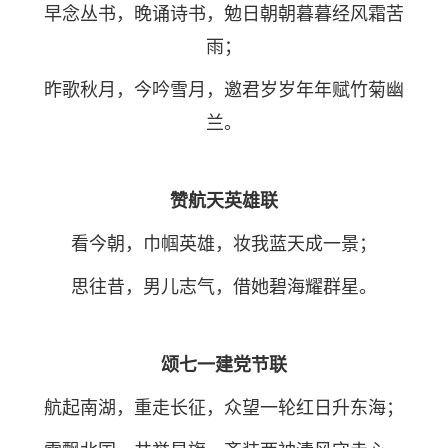
早念丛书，晚诵诗书，勉日朝朝暮暮经风霜苦
雨；
昨歌秋月，今吟雪月，邀君岁岁年年赋竹菊幽
兰。
赞航天英雄联
看今朝，巾帼英雄，妆我蓝天成一景；
思往昔，男儿志气，借她碧海耀群星。
颂七一建党节联
航起南湖，重走长征，众望一轮红日升东海；