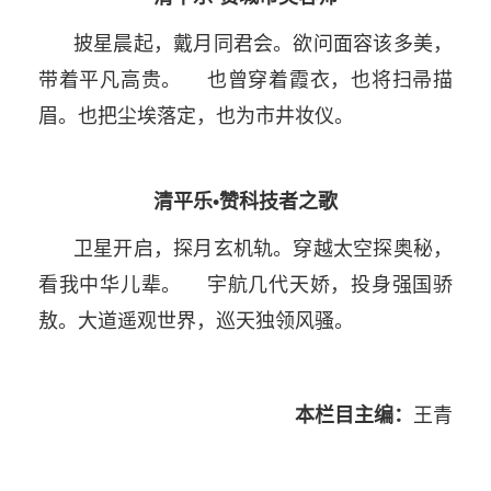
披星晨起，戴月同君会。欲问面容该多美，
带着平凡高贵。 也曾穿着霞衣，也将扫帚描
眉。也把尘埃落定，也为市井妆仪。
清平乐•赞科技者之歌
卫星开启，探月玄机轨。穿越太空探奥秘，
看我中华儿辈。 宇航几代天娇，投身强国骄
敖。大道遥观世界，巡天独领风骚。
本栏目主编：
王青