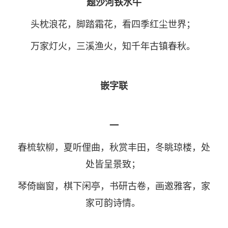
题沙河铁水牛
头枕浪花，脚踏霜花，看四季红尘世界；
万家灯火，三溪渔火，知千年古镇春秋。
嵌字联
一
春梳软柳，夏听俚曲，秋赏丰田，冬眺琼楼，处
处皆呈景致；
琴倚幽窗，棋下闲亭，书研古卷，画邀雅客，家
家可韵诗情。