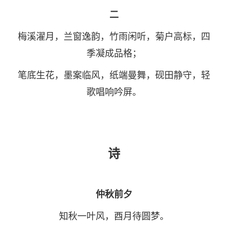
二
梅溪濯月，兰窗逸韵，竹雨闲听，菊户高标，四
季凝成品格；
笔底生花，墨案临风，纸端曼舞，砚田静守，轻
歌唱响吟屏。
诗
仲秋前夕
知秋一叶风，酉月待圆梦。