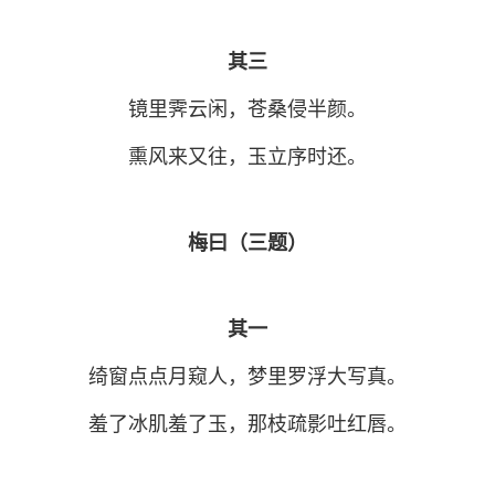
其三
镜里霁云闲，苍桑侵半颜。
熏风来又往，玉立序时还。
梅曰（三题）
其一
绮窗点点月窥人，梦里罗浮大写真。
羞了冰肌羞了玉，那枝疏影吐红唇。