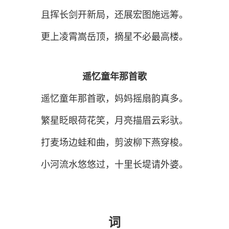
且挥长剑开新局，还展宏图施远筹。
更上凌霄嵩岳顶，摘星不必最高楼。
遥忆童年那首歌
遥忆童年那首歌，妈妈摇扇韵真多。
繁星眨眼荷花笑，月亮描眉云彩驮。
打麦场边蛙和曲，剪波柳下燕穿梭。
小河流水悠悠过，十里长堤请外婆。
词