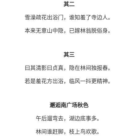
其二
雪澡疏花出浴门，谁知羞了寺边人。
本来无意山中隐，已嫁林翁脱俗身。
其三
曰其清影曰贞真，隐在林间独报春。
若是羞花方岀浴，临风一抖更精神。
邂逅南广场秋色
午后遛弯去，湖边底事多。
林间谁赶脚，枝上鸟欢歌。