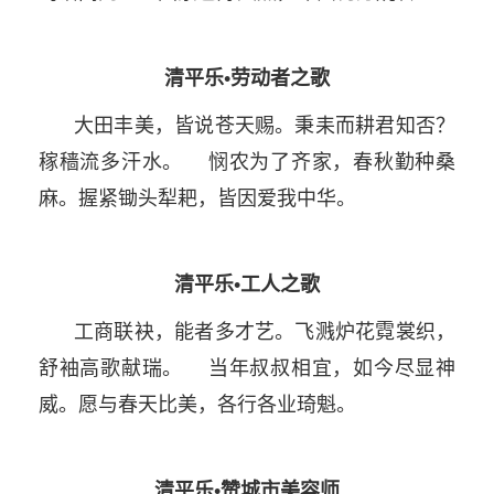
清平乐•劳动者之歌
大田丰美，皆说苍天赐。秉耒而耕君知否？
稼穑流多汗水。 悯农为了齐家，春秋勤种桑
麻。握紧锄头犁耙，皆因爱我中华。
清平乐•工人之歌
工商联袂，能者多才艺。飞溅炉花霓裳织，
舒袖高歌献瑞。 当年叔叔相宜，如今尽显神
威。愿与春天比美，各行各业琦魁。
清平乐•赞城市美容师