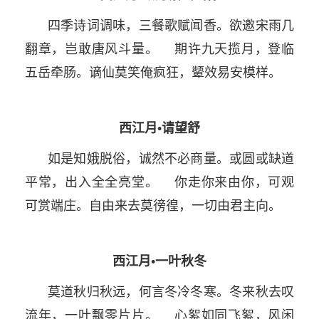
四季诗词调味，三餐歌赋闻香。欲邀宋雨几
翻章，岂敢唐风斗量。 期许九天揽月，登临
五岳牵肠。谪仙莫笑俺疯狂，颦效易安模样。
西江月•请望舒
如是知娥脱俗，诚然不必商量。或圆或缺道
平常，出入全全亮堂。 你走你来由你，可观
可赏端庄。自由来去莫徬徨，一切由君主向。
西江月•一叶秋冬
莫道秋归秋远，何言冬冷冬寒。冬来秋去叹
流年，一叶飘零片片。 心絮如同飞絮，风闲