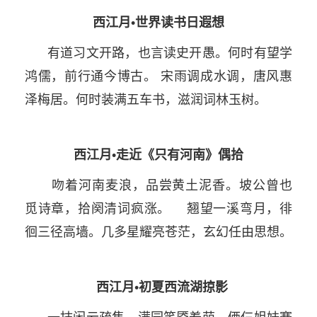
西江月•世界读书日遐想
有道习文开路，也言读史开愚。何时有望学
鸿儒，前行通今博古。 宋雨调成水调，唐风惠
泽梅居。何时装满五车书，滋润词林玉树。
西江月•走近《只有河南》偶拾
吻着河南麦浪，品尝黄土泥香。坡公曾也
觅诗章，拾阕清词疯涨。 翘望一溪弯月，徘
徊三径高墙。几多星耀亮苍茫，玄幻任由思想。
西江月•初夏西流湖掠影