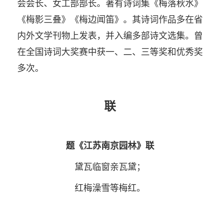
会会长、女工部部长。著有诗词集《梅落秋水》
《梅影三叠》《梅边闻笛》。其诗词作品多在省
内外文学刊物上发表，并入编多部诗文选集。曾
在全国诗词大奖赛中获一、二、三等奖和优秀奖
多次。
联
题《江苏南京园林》联
黛瓦临窗亲瓦黛；
红梅澡雪等梅红。