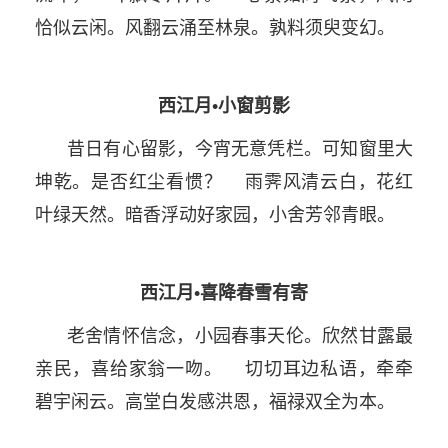
恰似云闲。风翻云涌至林泉。孰料须臾变幻。
西江月•小窗剪影
昔日有心留影，今宵无意凭栏。可知窗里大
坤乾。是否红尘看惯？ 雨霁风清云白，花红
叶绿天然。暗香浮动好家园，小舍芳邻青眼。
西江月•喜降春雪有寄
老舍情怀信念，小园春事天伦。欣然甘露最
亲民，喜给家翁一吻。 切切耳边私语，牵牵
碧宇闲云。高堂白发感洪恩，福禄双全为本。