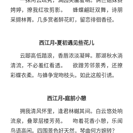
一抹闲云疏隽，满园笑靥羞萌。俩仨姐妹赛
娉婷，撩我红妆剪影。 蜂蝶翩跹双舞，诗朋
采撷林菁。几多赏者醉花町，留恋徘徊香径。
西江月•夏初遇见些花儿
云踋高低踏浪，香唇浓淡凝眸。那湖秋水淌
清流，不必羞红看透。 欲蹭芳邻景秀，还撩
彩蝶衣柔。与蜂争宠吻枝头。如此这般引诱。
西江月•庭前小憩
拥我清风怀里，逢君林樾其间。白云悠处响
流泉，叠翠层楼芳苑。 吻着花香小憩，乐闻
鸟语高闲。四围景色好天然，琴曲何方婉转？