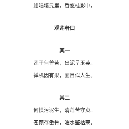
蛐唱墙旯里，香悠桂影中。
观莲者曰
其一
莲子何曾苦，出泥呈玉英。
禅机因有果，面目似人生。
其二
何惧污泥生，清莲苦守贞。
苍颜存傲骨，濯水鉴枯荣。