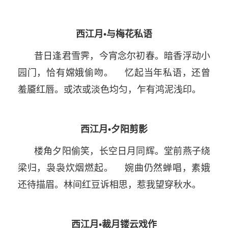
西江月•与梅花私语
昔日逢君雪霁，今宵念尔初春。暗香浮动小
园门，恰有嫦娥偷吻。 忆起当年私语，还曾
羞靥红唇。或浓或淡色均匀，乍有鸿泥浅印。
西江月•夕阳剪影
楼角夕阳偷笑，长空日月同辉。堂前燕子绕
梁归，袅袅炊烟燃起。 婉曲仍然蝉唱，素娥
还待描眉。林间红豆诉相思，惹我望穿秋水。
西江月•裁月镂云戏作