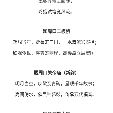
墨客挥毫呈画卷；
吟娥试笔竞风流。
题周口二板桥
遥想当年，贾鲁汇三川，一水清流通野径；
欣观今世，溪霞笼两岸，高楼矗立展宏图。
题周口关帝庙（新韵）
明月当空，映黛瓦青砖，呈现千年故事；
高阁傍水，催晨钟暮鼓，传承万代福音。