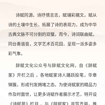
诗赋同源。诗抒情言志，赋铺彩摛文。赋从
诗的土壤中生长，拓展了诗的表现力，成为中华
古典文脉不可分割的双璧。而今，诗词联曲赋，
同台奏谐音，文学艺术百花园，呈现一派多姿多
彩气象。
辞赋文化公众号与辞赋文化网，自《辞赋
家》开栏之后 ，各地赋家诗人踊跃投笔，华章
锦簇，形成刊发拥堵之态。为使诗赋家的精品力
作及时面世，让更多诗赋作者展示才艺，特开设
《诗赋苑》栏目 ，与《辞赋家》并驾齐驱，推