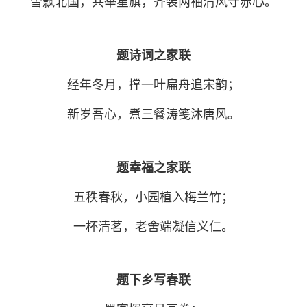
雪飘北国，共举星旗，齐装两袖清风守赤心。
题诗词之家联
经年冬月，撑一叶扁舟追宋韵；
新岁吾心，煮三餐涛笺沐唐风。
题幸福之家联
五秩春秋，小园植入梅兰竹；
一杯清茗，老舍端凝信义仁。
题下乡写春联