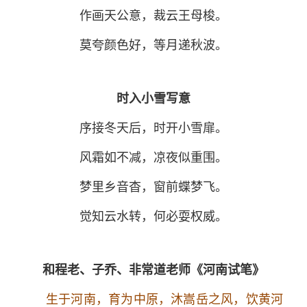
作画天公意，裁云王母梭。
莫夸颜色好，等月递秋波。
时入小雪写意
序接冬天后，时开小雪扉。
风霜如不减，凉夜似重围。
梦里乡音杳，窗前蝶梦飞。
觉知云水转，何必耍权威。
和程老、子乔、非常道老师《河南试笔》
生于河南，育为中原，沐嵩岳之风，饮黄河