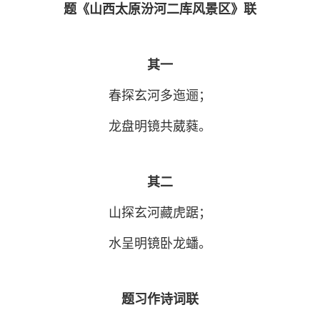
题《山西太原汾河二库风景区》联
其一
春探玄河多迤逦；
龙盘明镜共葳蕤。
其二
山探玄河藏虎踞；
水呈明镜卧龙蟠。
题习作诗词联