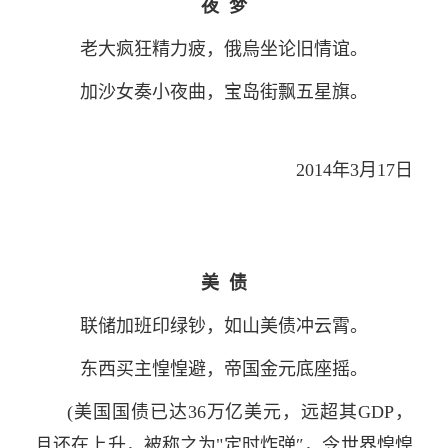
夜 梦
老大疯狂精力疲，俄烏坐论旧情谊。
加沙女奏小夜曲，宝岛街飘五星旗。
2014年3月17日
美 债
联储加班印绿钞，如山美债冲云霄。
东西买主惶惶避，帝国金元底座摇。
(美国国债已达36万亿美元，远超其GDP，
且还在上升，被称之为"定时炸弹″，令世界惶惶