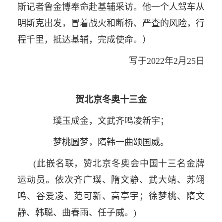
斯记者鲁金博奉命赴基辅采访。他一个人驾车从
明斯克出发，冒着战火和断桥、严查的风险，行
程千里，抵达基辅，完成使命。）
写于2022年2月25日
贺北京冬奥十三金
璞玉成金，文武齐鸣凌新宇；
梦桃圆梦，隋韩一曲颂国威。
(此嵌名联，赞北京冬奥会中国十三名金牌
运动员。依次齐广璞、隋文静、武大靖、苏翊
鸣、谷爱凌、范可新、高亭宇；徐梦桃、隋文
静、韩聪、曲春雨、任子威。)