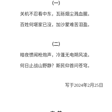
（一）
关机不忍看中东，瓦砾烟尘溅血腥。
百姓何堪家已沒，加沙蒙难苦泪盈。
（二）
暗夜惯闻枪炮声，冷蓬无电朔风凌。
何日止战山野静？斯民仰首问苍穹。
写于2024年2月25日