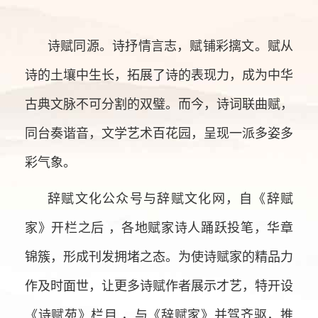
诗赋同源。诗抒情言志，赋铺彩摛文。赋从
诗的土壤中生长，拓展了诗的表现力，成为中华
古典文脉不可分割的双璧。而今，诗词联曲赋，
同台奏谐音，文学艺术百花园，呈现一派多姿多
彩气象。
辞赋文化公众号与辞赋文化网，自《辞赋
家》开栏之后 ，各地赋家诗人踊跃投笔，华章
锦簇，形成刊发拥堵之态。为使诗赋家的精品力
作及时面世，让更多诗赋作者展示才艺，特开设
《诗赋苑》栏目 ，与《辞赋家》并驾齐驱，推