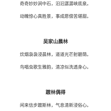
奇奇妙妙涧中石，汩汩潺潺峡底泉。
动魄惊心真胜景，事成愿偿苦堪甜。
吴家山晨林
炊烟袅袅浸晨林，道道光芒射碧荫。
鸟唱虫歌生雅韵，清凉似洗透身心。
踱林偶得
闲来信步踱斯林，气息清新浸俗心。