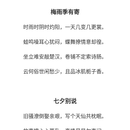
梅雨季有寄
时雨时阴时灼阳，一天几变几更裳。
蛙鸣噪耳心犹闷，蝶舞撩情意却徨。
坐立难安敲楚汉，卷铺不定索诗肠。
云何俗世闲愁少，且品冰肌栀子香。
七夕别说
旧骚潦倒娶亲艰，写个天仙共枕眠。