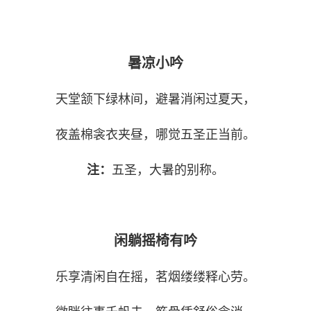
暑凉小吟
天堂颔下绿林间，避暑消闲过夏天，
夜盖棉衾衣夹昼，哪觉五圣正当前。
注：
五圣，大暑的别称。
闲躺摇椅有吟
乐享清闲自在摇，茗烟缕缕释心劳。