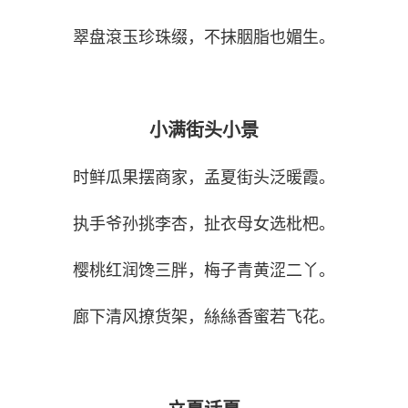
翠盘滾玉珍珠缀，不抹胭脂也媚生。
小满街头小景
时鲜瓜果摆商家，孟夏街头泛暖霞。
执手爷孙挑李杏，扯衣母女选枇杷。
樱桃红润馋三胖，梅子青黄涩二丫。
廊下清风撩货架，絲絲香蜜若飞花。