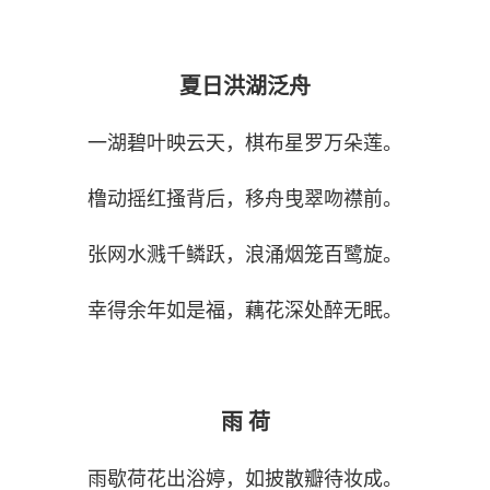
夏日洪湖泛舟
一湖碧叶映云天，棋布星罗万朵莲。
橹动摇红搔背后，移舟曳翠吻襟前。
张网水溅千鳞跃，浪涌烟笼百鹭旋。
幸得余年如是福，藕花深处醉无眠。
雨 荷
雨歇荷花出浴婷，如披散瓣待妆成。