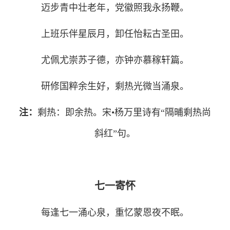
迈步青中壮老年，党徽照我永扬鞭。
上班乐伴星辰月，卸任怡耘古圣田。
尤佩尤崇苏子德，亦钟亦慕稼轩篇。
研修国粹余生好，剩热光微当涌泉。
注：
剩热：即余热。宋
•
杨万里诗有“隔晡剩热尚
斜红”句。
七一寄怀
每逢七一涌心泉，重忆蒙恩夜不眠。