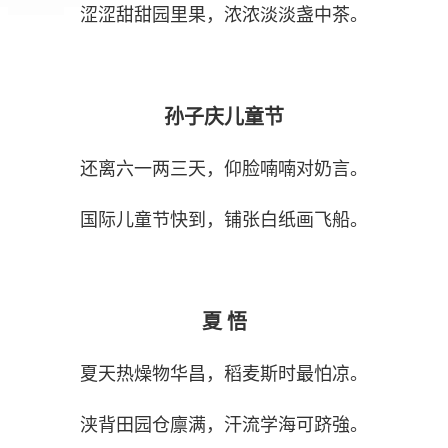
涩涩甜甜园里果，浓浓淡淡盏中茶。
孙子庆儿童节
还离六一两三天，仰脸喃喃对奶言。
国际儿童节快到，铺张白纸画飞船。
夏 悟
夏天热燥物华昌，稻麦斯时最怕凉。
浃背田园仓廪满，汗流学海可跻強。