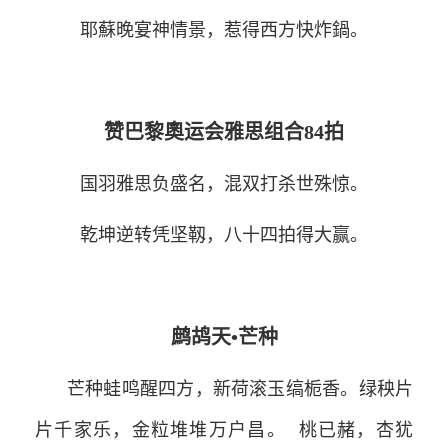
耶蘇晚宴神情景，惹得西方快炸鍋。
赞巴黎奧运会雅思组合
84
拍
国羽雅思负盛名，混双打杀世殊惊。
乾坤逆转凭坚靱，八十四拍得大赢。
鹧鸪天
•
芒种
芒种蛙鸣醒四方，新荷滚玉缟栀香。绿秧片
片千家乐，金粒堆堆万户昌。
桃已赭，杏犹