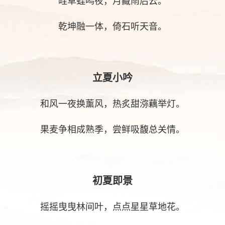
畦草蛙鸣夜，月藏雨后云。
乾坤融一体，倚石听天音。
立夏小吟
和风一夜换薰风，热炙甜㳽藕举灯。
果麦争相成熟季，尝鲜吸馥总关情。
初夏即景
摇摇曳曳林间叶，点点星星草地花。