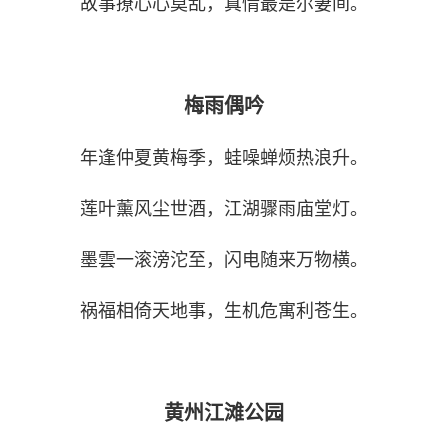
故事撩心心莫乱，真情最是尔妻间。
梅雨偶吟
年逢仲夏黄梅季，蛙噪蝉烦热浪升。
莲叶薰风尘世酒，江湖骤雨庙堂灯。
墨雲一滚滂沱至，闪电随来万物横。
祸福相倚天地事，生机危寓利苍生。
黄州江滩公园