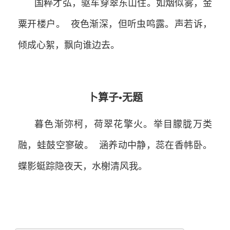
国粹才弘，驱车穿翠东山住。如烟似雾，金
粟开楼户。
夜色渐深，但听虫鸣露。声若诉，
倾成心絮，飘向谁边去。
卜算子
•
无题
暮色渐弥柯，荷翠花擎火。举目朦胧万类
融，蛙鼓空寥破。
涵养动中静，蕊在香帏卧。
蝶影蜓踪隐夜天，水榭清风我。