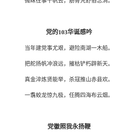
微眯往事千帆去，筋骨凭舒俗念消。
党的
103
华诞感吟
当年建党事尤艰，避险南湖一木船。
把舵扬帆冲浪远，摧枯铲朽辟新天。
真金淬炼贤能举，杀冦推山赤县欢。
一翥蛟龙惊九极，任腾四海布云烟。
党徽照我永扬鞭