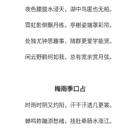
夜色朦胧水浸天，湖中鸟匿也无船。
霓虹影倒飘丹练，亭榭姿端罩彩帘。
处独尤钟思趣事，随群更爱学能贤。
闲云野鹤何如我，总有宽余赏月弦。
梅雨季口占
时雨时阴又灼阳，汗干汗透几更裳。
蝉鸣蚱蹦添愁绪，挂肚牵肠水涨江。