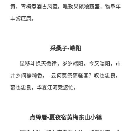
黄，青梅煮酒古风藏。唯勤果硕粮蔬盛，物阜年
丰黎庶康。
采桑子
•
端阳
星移斗换天循律，岁岁端阳。今又端阳，市
井乡间糯粽香。
云何奠祭离骚客？叹也忠良。
慕也忠良，华夏江河竞渡忙。
点绛唇
•
夏夜宿黄梅东山小镇