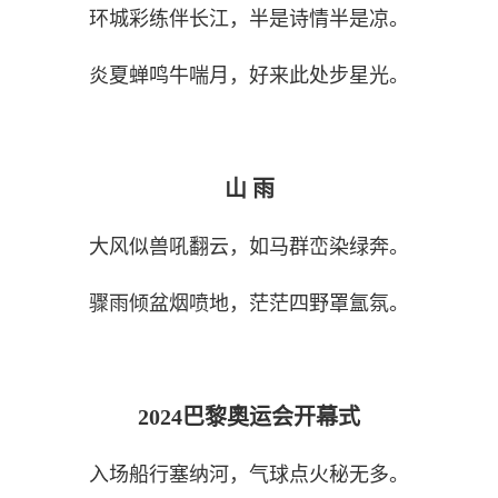
环城彩练伴长江，半是诗情半是凉。
炎夏蝉鸣牛喘月，好来此处步星光。
山 雨
大风似兽吼翻云，如马群峦染绿奔。
骤雨倾盆烟喷地，茫茫四野罩氲氛。
2024
巴黎奧运会开幕式
入场船行塞纳河，气球点火秘无多。