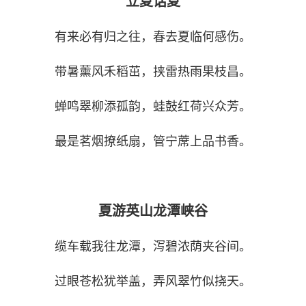
立夏话夏
有来必有归之往，春去夏临何感伤。
带暑薰风禾稻茁，挟雷热雨果枝昌。
蝉鸣翠柳添孤韵，蛙鼓红荷兴众芳。
最是茗烟撩纸扇，管宁蓆上品书香。
夏游英山龙潭峡谷
缆车载我往龙潭，泻碧浓荫夹谷间。
过眼苍松犹举盖，弄风翠竹似挠天。