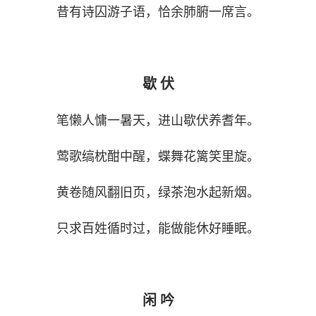
昔有诗囚游子语，恰余肺腑一席言。
歇 伏
笔懒人慵一暑天，进山歇伏养耆年。
莺歌缟枕酣中醒，蝶舞花篱笑里旋。
黄卷随风翻旧页，绿茶泡水起新烟。
只求百姓循时过，能做能休好睡眠。
闲 吟