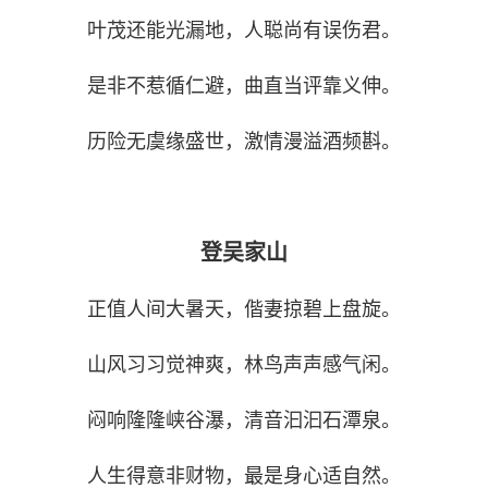
叶茂还能光漏地，人聪尚有误伤君。
是非不惹循仁避，曲直当评靠义伸。
历险无虞缘盛世，激情漫溢酒频斟。
登吴家山
正值人间大暑天，偕妻掠碧上盘旋。
山风习习觉神爽，林鸟声声感气闲。
闷响隆隆峡谷瀑，清音汩汩石潭泉。
人生得意非财物，最是身心适自然。